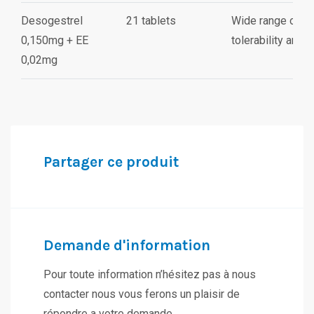
Desogestrel
21 tablets
Wide range of pr
0,150mg + EE
tolerability and 
0,02mg
Partager ce produit
Demande d'information
Pour toute information n’hésitez pas à nous
contacter nous vous ferons un plaisir de
répondre a votre demande