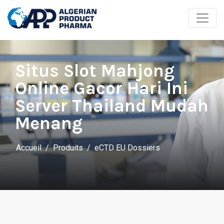
Situs Slot Mahjong
Online Gacor Hari Ini
Server Thailand Mudah
Menang
Accueil
Produits
eCTD EU Dossiers