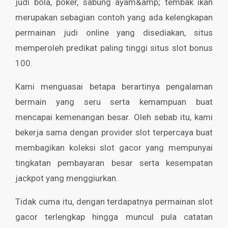
judi bola, poker, sabung ayam&amp; tembak ikan
merupakan sebagian contoh yang ada kelengkapan
permainan judi online yang disediakan, situs
memperoleh predikat paling tinggi situs slot bonus
100.
Kami menguasai betapa berartinya pengalaman
bermain yang seru serta kemampuan buat
mencapai kemenangan besar. Oleh sebab itu, kami
bekerja sama dengan provider slot terpercaya buat
membagikan koleksi slot gacor yang mempunyai
tingkatan pembayaran besar serta kesempatan
jackpot yang menggiurkan.
Tidak cuma itu, dengan terdapatnya permainan slot
gacor terlengkap hingga muncul pula catatan