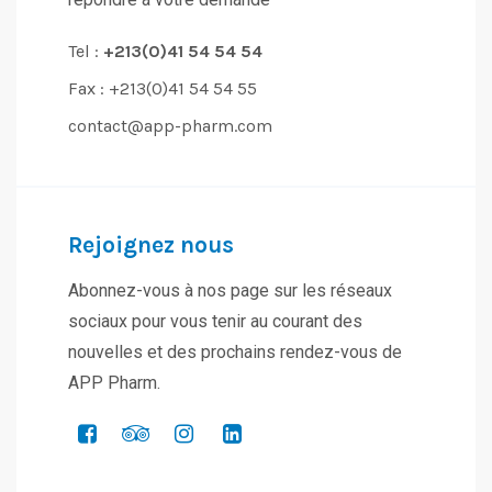
Tel :
+213(0)41 54 54 54
Fax : +213(0)41 54 54 55
contact@app-pharm.com
Rejoignez nous
Abonnez-vous à nos page sur les réseaux
sociaux pour vous tenir au courant des
nouvelles et des prochains rendez-vous de
APP Pharm.