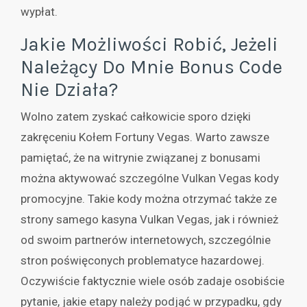
wypłat.
Jakie Możliwości Robić, Jeżeli
Należący Do Mnie Bonus Code
Nie Działa?
Wolno zatem zyskać całkowicie sporo dzięki
zakręceniu Kołem Fortuny Vegas. Warto zawsze
pamiętać, że na witrynie związanej z bonusami
można aktywować szczególne Vulkan Vegas kody
promocyjne. Takie kody można otrzymać także ze
strony samego kasyna Vulkan Vegas, jak i również
od swoim partnerów internetowych, szczególnie
stron poświęconych problematyce hazardowej.
Oczywiście faktycznie wiele osób zadaje osobiście
pytanie, jakie etapy należy podjąć w przypadku, gdy