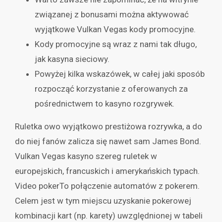
związanej z bonusami można aktywować
wyjątkowe Vulkan Vegas kody promocyjne.
Kody promocyjne są wraz z nami tak długo,
jak kasyna sieciowy.
Powyżej kilka wskazówek, w całej jaki sposób
rozpocząć korzystanie z oferowanych za
pośrednictwem to kasyno rozgrywek.
Ruletka owo wyjątkowo prestiżowa rozrywka, a do
do niej fanów zalicza się nawet sam James Bond.
Vulkan Vegas kasyno szereg ruletek w
europejskich, francuskich i amerykańskich typach.
Video pokerTo połączenie automatów z pokerem.
Celem jest w tym miejscu uzyskanie pokerowej
kombinacji kart (np. karety) uwzględnionej w tabeli