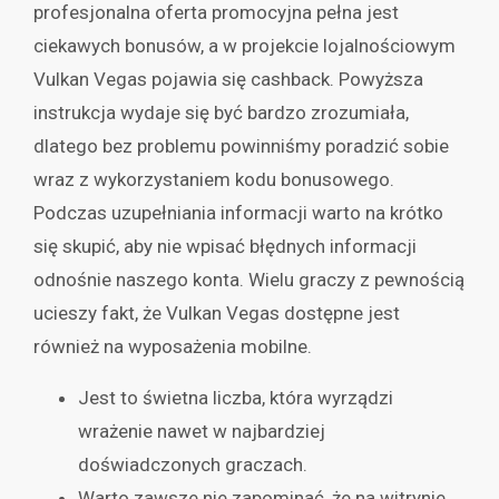
profesjonalna oferta promocyjna pełna jest
ciekawych bonusów, a w projekcie lojalnościowym
Vulkan Vegas pojawia się cashback. Powyższa
instrukcja wydaje się być bardzo zrozumiała,
dlatego bez problemu powinniśmy poradzić sobie
wraz z wykorzystaniem kodu bonusowego.
Podczas uzupełniania informacji warto na krótko
się skupić, aby nie wpisać błędnych informacji
odnośnie naszego konta. Wielu graczy z pewnością
ucieszy fakt, że Vulkan Vegas dostępne jest
również na wyposażenia mobilne.
Jest to świetna liczba, która wyrządzi
wrażenie nawet w najbardziej
doświadczonych graczach.
Warto zawsze nie zapominać, że na witrynie