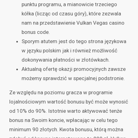
punktu programu, a mianowicie trzeciego
kółka (licząc od czasu góry), które zezwala
nam na przedstawienie Vulkan Vegas casino
bonus code.
Sporym atutem jest do tego strona językowa
w języku polskim jak i również możliwość
dokonywania płatności w złotówkach.
Aktualną ofertę okazji promocyjnych zawsze
możemy sprawdzić w specjalnej podstronie.
Ze względu na poziomu gracza w programie
lojalnościowym wartość bonusu być może wynosić
od 10% do 90%. Istotnie warto aktywować tenże
bonus na Swoim koncie, wpłacając w celu tego
minimum 90 złotych. Kwota bonusu, którą można