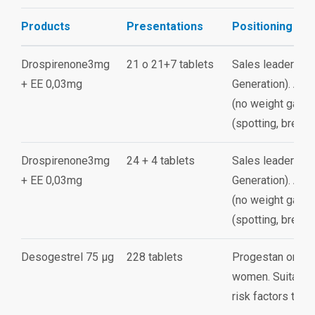
Products
Presentations
Positioning
Drospirenone3mg
21 o 21+7 tablets
Sales leader (Pr
+ EE 0,03mg
Generation). Anti
(no weight gains
(spotting, breast
Drospirenone3mg
24 + 4 tablets
Sales leader (Pr
+ EE 0,03mg
Generation). Anti
(no weight gains
(spotting, breast
Desogestrel 75 µg
228 tablets
Progestan only. 
women. Suitable 
risk factors to 