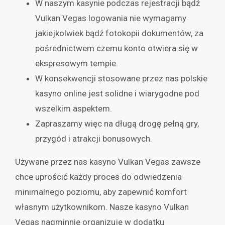
W naszym kasynie podczas rejestracji bądź
Vulkan Vegas logowania nie wymagamy
jakiejkolwiek bądź fotokopii dokumentów, za
pośrednictwem czemu konto otwiera się w
ekspresowym tempie.
W konsekwencji stosowane przez nas polskie
kasyno online jest solidne i wiarygodne pod
wszelkim aspektem.
Zapraszamy więc na długą drogę pełną gry,
przygód i atrakcji bonusowych.
Używane przez nas kasyno Vulkan Vegas zawsze
chce uprościć każdy proces do odwiedzenia
minimalnego poziomu, aby zapewnić komfort
własnym użytkownikom. Nasze kasyno Vulkan
Vegas nagminnie organizuje w dodatku