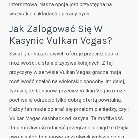
internetową. Nasza opcja jest przystępna na
wszystkich układach operacyjnych.
Jak Zalogować Się W
Kasynie Vulkan Vegas?
Świat gier hazardowych oferuje przecież sporo
możliwości, a stale przybywa kolejnych. Z tej
przyczyny w serwisie Vulkan Vegas gracze mają
możliwość szaleć na wielorakie sposoby. Im dalej,
tym więcej bonusów, przecież Vulkan Vegas może
pochwalić odrzucić tylko dobrą ofertą powitalną.
Każdy fan może opierać się przełom pieniędzy, czyli
Vulkan Vegas cashback od kasyna. Ta możliwość
daje możliwość odnieść przegrane pieniądze dzięki
swoje saldo bonusowe, aczkolwiek wpływa dzięki