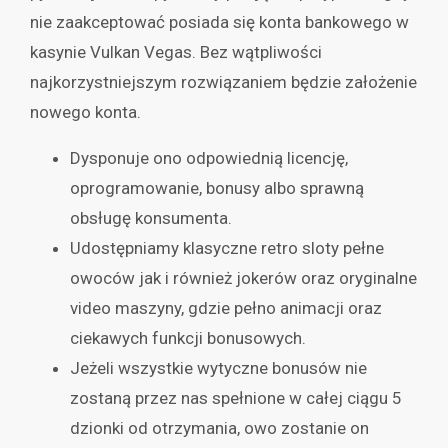
nie zaakceptować posiada się konta bankowego w
kasynie Vulkan Vegas. Bez wątpliwości
najkorzystniejszym rozwiązaniem będzie założenie
nowego konta.
Dysponuje ono odpowiednią licencję,
oprogramowanie, bonusy albo sprawną
obsługę konsumenta.
Udostępniamy klasyczne retro sloty pełne
owoców jak i również jokerów oraz oryginalne
video maszyny, gdzie pełno animacji oraz
ciekawych funkcji bonusowych.
Jeżeli wszystkie wytyczne bonusów nie
zostaną przez nas spełnione w całej ciągu 5
dzionki od otrzymania, owo zostanie on