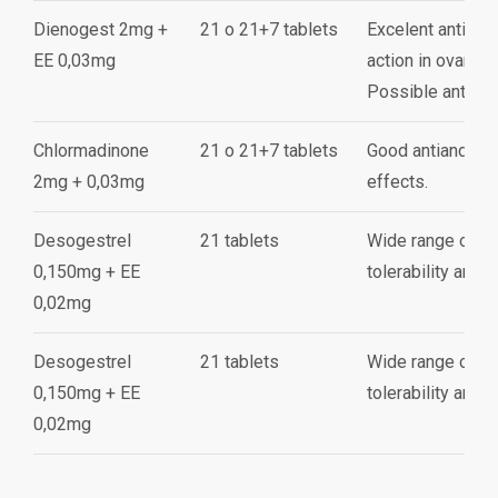
Dienogest 2mg +
21 o 21+7 tablets
Excelent antiandr
EE 0,03mg
action in ovarie
Possible antiacne
Chlormadinone
21 o 21+7 tablets
Good antiandroge
2mg + 0,03mg
effects.
Desogestrel
21 tablets
Wide range of pr
0,150mg + EE
tolerability and 
0,02mg
Desogestrel
21 tablets
Wide range of pr
0,150mg + EE
tolerability and 
0,02mg