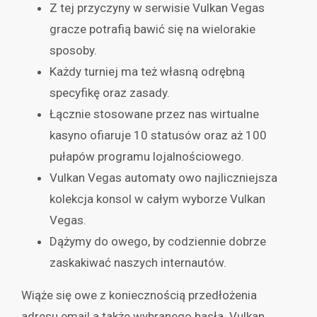
Z tej przyczyny w serwisie Vulkan Vegas
gracze potrafią bawić się na wielorakie
sposoby.
Każdy turniej ma też własną odrębną
specyfikę oraz zasady.
Łącznie stosowane przez nas wirtualne
kasyno ofiaruje 10 statusów oraz aż 100
pułapów programu lojalnościowego.
Vulkan Vegas automaty owo najliczniejsza
kolekcja konsol w całym wyborze Vulkan
Vegas.
Dążymy do owego, by codziennie dobrze
zaskakiwać naszych internautów.
Wiąże się owe z koniecznością przedłożenia
adresu email a także wybranego hasła. Vulkan