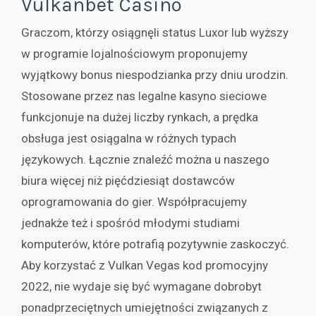
Vulkanbet Casino
Graczom, którzy osiągnęli status Luxor lub wyższy
w programie lojalnościowym proponujemy
wyjątkowy bonus niespodzianka przy dniu urodzin.
Stosowane przez nas legalne kasyno sieciowe
funkcjonuje na dużej liczby rynkach, a prędka
obsługa jest osiągalna w różnych typach
językowych. Łącznie znaleźć można u naszego
biura więcej niż pięćdziesiąt dostawców
oprogramowania do gier. Współpracujemy
jednakże też i spośród młodymi studiami
komputerów, które potrafią pozytywnie zaskoczyć.
Aby korzystać z Vulkan Vegas kod promocyjny
2022, nie wydaje się być wymagane dobrobyt
ponadprzeciętnych umiejętności związanych z