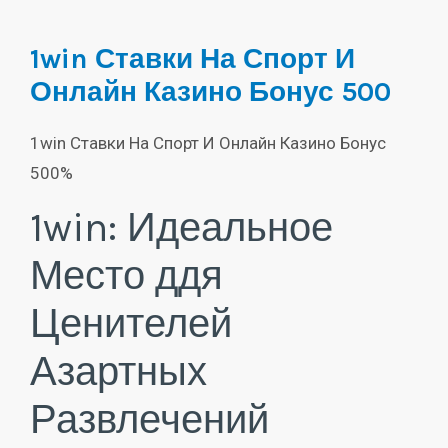
1win Ставки На Спорт И
Онлайн Казино Бонус 500
1win Ставки На Спорт И Онлайн Казино Бонус
500%
1win: Идеальное
Место ддя
Ценителей
Азартных
Развлечений