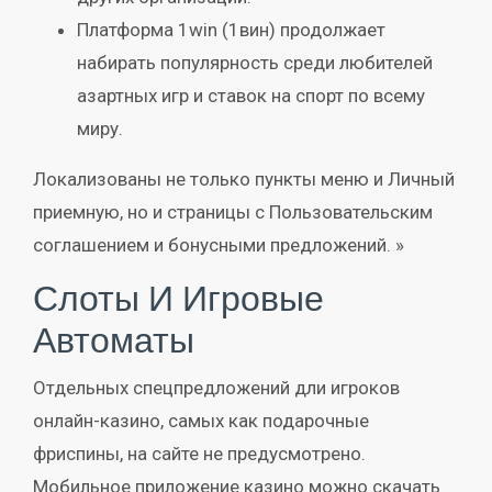
Платформа 1win (1вин) продолжает
набирать популярность среди любителей
азартных игр и ставок на спорт по всему
миру.
Локализованы не только пункты меню и Личный
приемную, но и страницы с Пользовательским
соглашением и бонусными предложений. »
Слоты И Игровые
Автоматы
Отдельных спецпредложений дли игроков
онлайн-казино, самых как подарочные
фриспины, на сайте не предусмотрено.
Мобильное приложение казино можно скачать