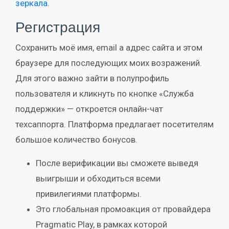
зеркала
.
Регистрация
Сохранить моё имя, email а адрес сайта и этом
браузере для последующих моих возражений.
Для этого важно зайти в полупрофиль
пользователя и кликнуть по кнопке «Служба
поддержки» — откроется онлайн-чат
техсаппорта. Платформа предлагает посетителям
большое количество бонусов.
После верификации вы сможете выведя
выигрыши и обходиться всеми
привилегиями платформы.
Это глобальная промоакция от провайдера
Pragmatic Play, в рамках которой