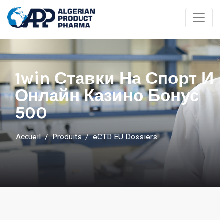
1win Ставки На Спорт И
Онлайн Казино Бонус
500
Accueil
Produits
eCTD EU Dossiers