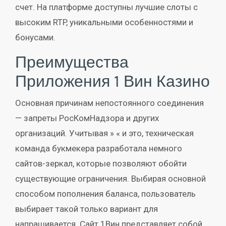
счет. На платформе доступны лучшие слоты с
высоким RTP, уникальными особенностями и
бонусами.
Преимущества
Приложения 1 Вин Казино
Основная причинам непостоянного соединения
— запреты РосКомНадзора и других
организаций. Учитывая » « и это, техническая
команда букмекера разработала немного
сайтов-зеркал, которые позволяют обойти
существующие ограничения. Выбирая основной
способом пополнения баланса, пользователь
выбирает такой только вариант для
напрашивается. Сайт 1Вин представляет собой