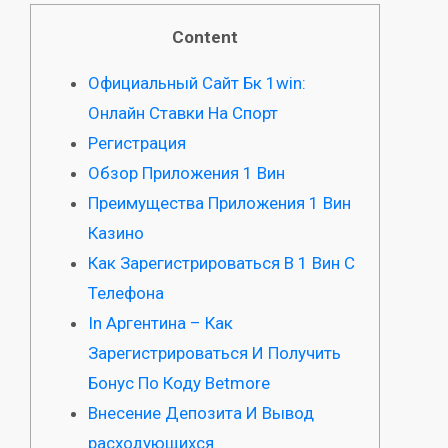
Content
Официальный Сайт Бк 1win:
Онлайн Ставки На Спорт
Регистрация
Обзор Приложения 1 Вин
Преимущества Приложения 1 Вин
Казино
Как Зарегистрироваться В 1 Вин С
Телефона
In Аргентина – Как
Зарегистрироваться И Получить
Бонус По Коду Betmore
Внесение Депозита И Вывод
расходующихся