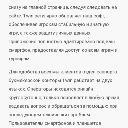
снизу на главной странице, следуя следовать на
сайте. 1win регулярно обновляет наш софт,
обеспечивая игрокам стабильную и знатную
игру, а также защиту личных данных.
Приложение полностью адаптировано под ваш
смартфон, предоставляя доступ ко всем играм и
турнирам.
Дли удобства всех мы клиентов отдел саппорта
букмекерской конторы 1win работает на двух
языках. Операторы находятся онлайн
круглосуточно, только позволяет в любую время
задавать вопрос и обращаться за помощью при
последующем технических проблем.
Пользователям смартфонов и планшетов