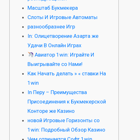
Масштаб Букмекера
Слоты И Игровые Автоматы
разнообразнее Игр
In: Олицетворение Азарта же
Удачи В Онлайн Играх
Авиатор 1win: Играйте И
Выигрывайте со Нами!
Как Начать делать » « ставки На
1win
In Перу – Преимущества
Присоединения к Букмекерской
Конторе же Казино
новой Игровые Горизонты со
1win: Подробный Обзор Казино
Чем отличается Софт 1win