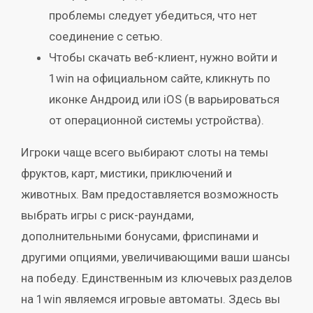
проблемы следует убедиться, что нет
соединение с сетью.
Чтобы скачать веб-клиент, нужно войти и
1win на официальном сайте, кликнуть по
иконке Андроид или iOS (в варьироваться
от операционной системы устройства).
Игроки чаще всего выбирают слоты на темы
фруктов, карт, мистики, приключений и
животных. Вам предоставляется возможность
выбрать игры с риск-раундами,
дополнительными бонусами, фриспинами и
другими опциями, увеличивающими ваши шансы
на победу. Единственным из ключевых разделов
на 1win являемся игровые автоматы. Здесь вы