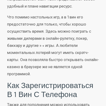
удобный и плане навигации ресурс.
Что помимо настольных игр, а в 1вин его
предостаточно для только, чтобы хорошо
осуществить время. Здесь можно поиграть с
живыми дилерами в онлайн-рулетку, покер,
баккару и другие » « игры. А любители
моментальных лотерей могут иметь скрэтч-
карты. Она позволяла быстро открывать онлайн-
казино в браузере же не является одной
программой.
Как Зарегистрироваться
В 1 Вин С Телефона
Также для пополнения можно использовать