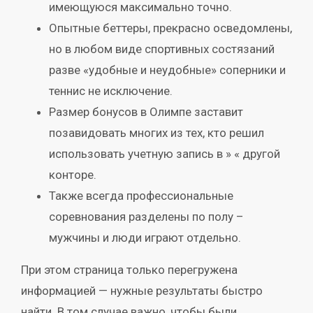
имеющуюся максимально точно.
Опытные беттеры, прекрасно осведомлены,
но в любом виде спортивных состязаний
разве «удобные и неудобные» соперники и
теннис не исключение.
Размер бонусов в Олимпе заставит
позавидовать многих из тех, кто решил
использовать учетную запись в » « другой
конторе.
Также всегда профессиональные
соревнования разделены по полу –
мужчины и люди играют отдельно.
При этом страница только перегружена
информацией — нужные результаты быстро
найти. В том случае важно, чтобы были