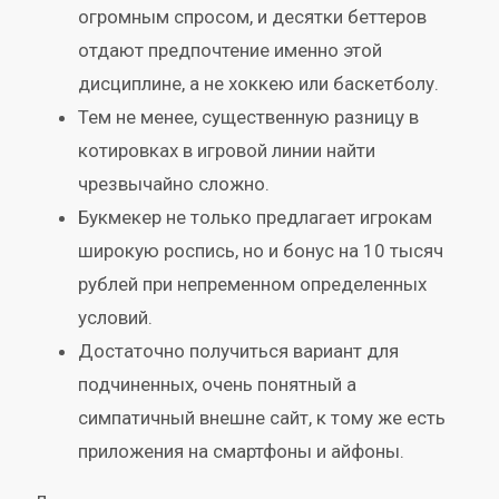
огромным спросом, и десятки беттеров
отдают предпочтение именно этой
дисциплине, а не хоккею или баскетболу.
Тем не менее, существенную разницу в
котировках в игровой линии найти
чрезвычайно сложно.
Букмекер не только предлагает игрокам
широкую роспись, но и бонус на 10 тысяч
рублей при непременном определенных
условий.
Достаточно получиться вариант для
подчиненных, очень понятный а
симпатичный внешне сайт, к тому же есть
приложения на смартфоны и айфоны.