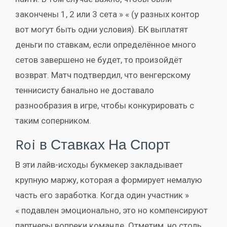
закончены 1, 2 или 3 сета » « (у разных контор
вот могут быть одни условия). БК выплатят
деньги по ставкам, если определённое много
сетов завершено не будет, то произойдёт
возврат. Матч подтвердил, что венгерскому
теннисисту банально не доставало
разнообразия в игре, чтобы конкурировать с
таким соперником.
Roi в Ставках На Спорт
В эти лайв-исходы букмекер закладывает
крупную маржу, которая а формирует немалую
часть его заработка. Когда один участник »
« подавлен эмоционально, это но компенсируют
партнеры вопреки команде. Отметим, но столь