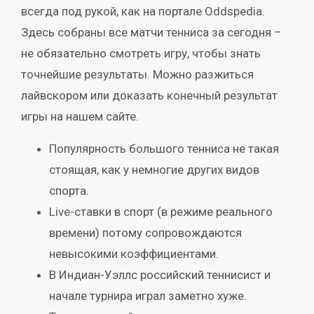
всегда под рукой, как на портале Oddspedia.
Здесь собраны все матчи тенниса за сегодня –
не обязательно смотреть игру, чтобы знать
точнейшие результаты. Можно разжиться
лайвскором или доказать конечный результат
игры на нашем сайте.
Популярность большого тенниса не такая
стоящая, как у немногие других видов
спорта.
Live-ставки в спорт (в режиме реального
времени) потому сопровождаются
невысокими коэффициентами.
В Индиан-Уэллс российский теннисист и
начале турнира играл заметно хуже.