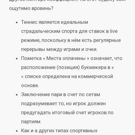
ощутимо вровень?
Теннис является идеальным
страдальческим спорта для ставок в live
режиме, поскольку в нём есть регулярные
перерывы между играми и очки.
Пометка « Места оплачены » означает, что
расположение (позиция) букмекера в »
« списке определена на коммерческой
основе.
Заключение пари в счет по сетам
подразумевает то, но игрок должен
предугадать итоговый счет игроков по
партиям.
Как и а других типах спортивных