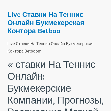
Live Ставки На Теннис
Онлайн Букмекерская
Контора Betboo
Live Ставки На Теннис Онлайн Букмекерская
Контора Betboom
« ставки На Теннис
Онлайн:
Букмекерские
Компании, Прогнозы,