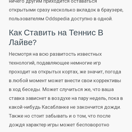
ничего другим приходится оставаться
открытыми сразу несколько вкладок в браузере,
пользователям Oddspedia доступно в одной.
Как Ставить на Теннис В
Лайве?
Несмотря на всю развитость известных
технологий, подавляющее немногие игр
проходит на открытых кортах, же значит, погода
в любой момент может внести свои коррективы
в ход беседы. Может случиться же, что ваша
ставка зависнет в воздухе на пару недель, пока в
какой-нибудь Касабланке не закончится дожди.
Также но стоит забывать и о том, что после
дождя характер игры может бесповоротно