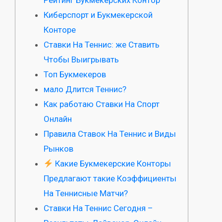
Рейтинг Букмекерских Контор
Киберспорт и Букмекерской
Конторе
Ставки На Теннис: же Ставить
Чтобы Выигрывать
Топ Букмекеров
мало Длится Теннис?
Как работаю Ставки На Спорт
Онлайн
Правила Ставок На Теннис и Виды
Рынков
Какие Букмекерские Конторы
Предлагают такие Коэффициенты
На Теннисные Матчи?
Ставки На Теннис Сегодня –