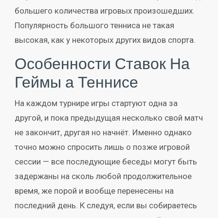
большего количества игровых произошедших.
Популярность большого тенниса не такая
высокая, как у некоторых других видов спорта.
Особенности Ставок На
Геймы а Теннисе
На каждом турнире игры стартуют одна за
другой, и пока предыдущая несколько свой матч
не закончит, другая но начнёт. Именно однако
точно можно спросить лишь о позже игровой
сессии — все последующие беседы могут быть
задержаны на сколь любой продолжительное
время, же порой и вообще перенесены на
последний день. К следуя, если вы собираетесь