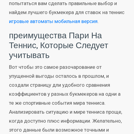
попытаться вам сделать правильные выбор и
найдем лучшего букмекера для ставок на теннис
игровые автоматы мобильная версия
.
преимущества Пари На
Теннис, Которые Следует
учитывать
Вот чтобы это самое разочарование от
упущенной выгоды осталось в прошлом, и
создали страницу дли удобного сравнения
коэффициентов у разных букмекеров на одни а
те же спортивные события мира тенниса.
Анализировать ситуацию и мире тенниса проще,
когда доступно плюс информации. Желательно,
этого данные были возможное точными и