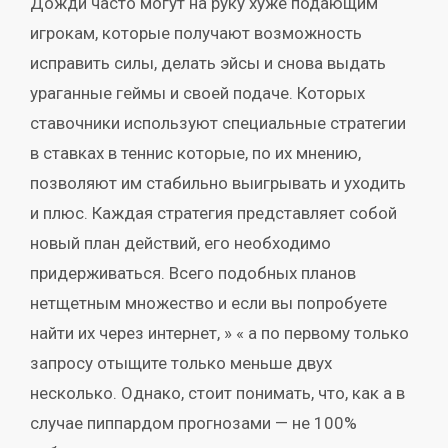
Дожди часто могут на руку хуже подающим
игрокам, которые получают возможность
исправить силы, делать эйсы и снова выдать
ураганные геймы и своей подаче. Которых
ставочники используют специальные стратегии
в ставках в теннис которые, по их мнению,
позволяют им стабильно выигрывать и уходить
и плюс. Каждая стратегия представляет собой
новый план действий, его необходимо
придерживаться. Всего подобных планов
нетщетным множество и если вы попробуете
найти их через интернет, » « а по первому только
запросу отыщите только меньше двух
несколько. Однако, стоит понимать, что, как а в
случае пиппардом прогнозами — не 100%