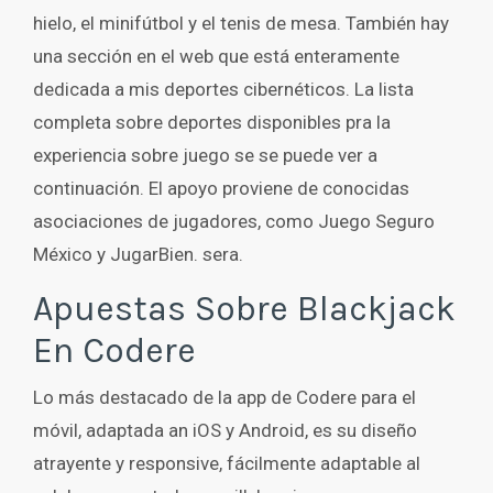
hielo, el minifútbol y el tenis de mesa. También hay
una sección en el web que está enteramente
dedicada a mis deportes cibernéticos. La lista
completa sobre deportes disponibles pra la
experiencia sobre juego se se puede ver a
continuación. El apoyo proviene de conocidas
asociaciones de jugadores, como Juego Seguro
México y JugarBien. sera.
Apuestas Sobre Blackjack
En Codere
Lo más destacado de la app de Codere para el
móvil, adaptada an iOS y Android, es su diseño
atrayente y responsive, fácilmente adaptable al