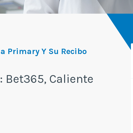
a Primary Y Su Recibo
: Bet365, Caliente