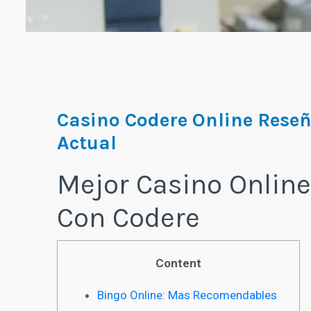
Casino Codere Online Reseñ
Actual
Mejor Casino Online
Con Codere
Content
Bingo Online: Mas Recomendables