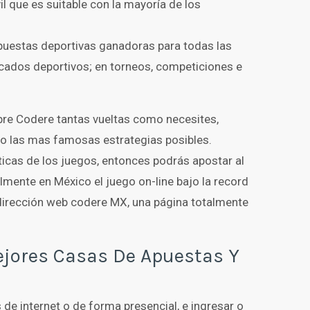
 que es suitable con la mayoría de los
apuestas deportivas ganadoras para todas las
cados deportivos; en torneos, competiciones e
obre Codere tantas vueltas como necesites,
o las mas famosas estrategias posibles.
icas de los juegos, entonces podrás apostar al
lmente en México el juego on-line bajo la record
dirección web codere MX, una página totalmente
ejores Casas De Apuestas Y
s de internet o de forma presencial, e ingresar o