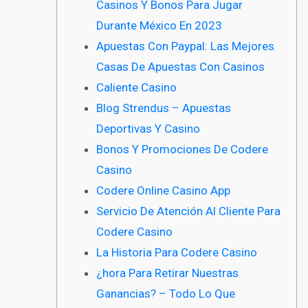
Casinos Y Bonos Para Jugar
Durante México En 2023
Apuestas Con Paypal: Las Mejores
Casas De Apuestas Con Casinos
Caliente Casino
Blog Strendus – Apuestas
Deportivas Y Casino
Bonos Y Promociones De Codere
Casino
Codere Online Casino App
Servicio De Atención Al Cliente Para
Codere Casino
La Historia Para Codere Casino
¿hora Para Retirar Nuestras
Ganancias? – Todo Lo Que