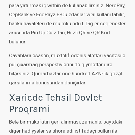
para yatı rmak iç within de kullanabilirsiniz. NeroPay,
CepBank ve EcoPayz E-Cü zdanlar weil kullanı labilir,
banka havaleleri de mü mkü ndü l. Diğ er seç enekler
arası nda Pin Up Cü zdan, Hı zlı QR ve QR Kod
bulunur.
Cavablara əsasən, müxtəlif ödəniş alətləri vasitəsilə
pul çıxarmaq perspektivlərini də qiymətləndirə
bilərsiniz. Qumarbazlar one hundred AZN-lik gözəl
qarşılanma bonusundan danışırlar.
Xaricde Tehsil Dovlet
Proqrami
Belə bir mükafatın geri alınması, zamanla, saytdakı
digər hədiyyələr və ahora adi istifadəçi pulları ilə