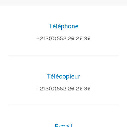
Téléphone
+213(0)552 26 26 96
Télécopieur
+213(0)552 26 26 96
E-mail