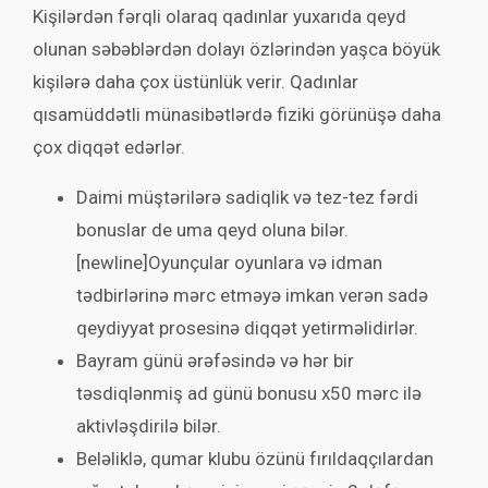
Kişilərdən fərqli olaraq qadınlar yuxarıda qeyd
olunan səbəblərdən dolayı özlərindən yaşca böyük
kişilərə daha çox üstünlük verir. Qadınlar
qısamüddətli münasibətlərdə fiziki görünüşə daha
çox diqqət edərlər.
Daimi müştərilərə sadiqlik və tez-tez fərdi
bonuslar de uma qeyd oluna bilər.
[newline]Oyunçular oyunlara və idman
tədbirlərinə mərc etməyə imkan verən sadə
qeydiyyat prosesinə diqqət yetirməlidirlər.
Bayram günü ərəfəsində və hər bir
təsdiqlənmiş ad günü bonusu x50 mərc ilə
aktivləşdirilə bilər.
Beləliklə, qumar klubu özünü fırıldaqçılardan