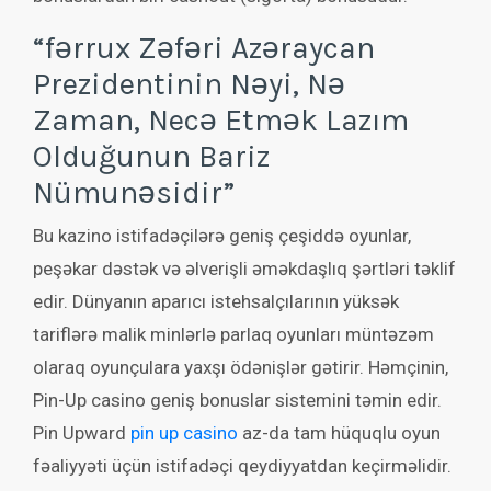
“fərrux Zəfəri Azəraycan
Prezidentinin Nəyi, Nə
Zaman, Necə Etmək Lazım
Olduğunun Bariz
Nümunəsidir”
Bu kazino istifadəçilərə geniş çeşiddə oyunlar,
peşəkar dəstək və əlverişli əməkdaşlıq şərtləri təklif
edir. Dünyanın aparıcı istehsalçılarının yüksək
tariflərə malik minlərlə parlaq oyunları müntəzəm
olaraq oyunçulara yaxşı ödənişlər gətirir. Həmçinin,
Pin-Up casino geniş bonuslar sistemini təmin edir.
Pin Upward
pin up casino
az-da tam hüquqlu oyun
fəaliyyəti üçün istifadəçi qeydiyyatdan keçirməlidir.