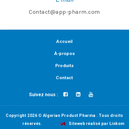
Contact@app-pharm.com
Accueil
À-propos
Produits
Contact
Suivez nous :
Copyright 2026 ©
Algerian Product Pharma
. Tous droits
réservés.
Siteweb réalisé par
Linkom