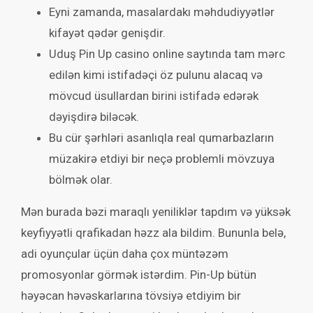
Eyni zamanda, masalardakı məhdudiyyətlər
kifayət qədər genişdir.
Uduş Pin Up casino online saytında tam mərc
edilən kimi istifadəçi öz pulunu alacaq və
mövcud üsullardan birini istifadə edərək
dəyişdirə biləcək.
Bu cür şərhləri asanlıqla real qumarbazların
müzakirə etdiyi bir neçə problemli mövzuya
bölmək olar.
Mən burada bəzi maraqlı yeniliklər tapdım və yüksək
keyfiyyətli qrafikadan həzz ala bildim. Bununla belə,
adi oyunçular üçün daha çox müntəzəm
promosyonlar görmək istərdim. Pin-Up bütün
həyəcan həvəskarlarına tövsiyə etdiyim bir