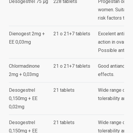
Desogestrel 75 µg
228 tablets
Progestan only. 
women. Suitable 
risk factors to 
Dienogest 2mg +
21 o 21+7 tablets
Excelent antiandr
EE 0,03mg
action in ovarie
Possible antiacne
Chlormadinone
21 o 21+7 tablets
Good antiandroge
2mg + 0,03mg
effects.
Desogestrel
21 tablets
Wide range of pr
0,150mg + EE
tolerability and 
0,02mg
Desogestrel
21 tablets
Wide range of pr
0,150mg + EE
tolerability and 