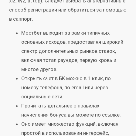
xiz, xyz, tr, top). Следует выбрать альтернативные
способ регистрации или обратиться за помощью
в саппорт.
Мостбет выходит за рамки типичных
основных исходов, предоставляя широкий
спектр дополнительных рынков ставок,
включая тотал раундов, первую кровь и
многое другое.
Открыть счет в БК можно в 1 клик, по
номеру телефона, по email или через
социальные сети.
Прочитать детальнее о правилах
начисления бонуса вы можете по ссылке.
Оно имеет множество функций, включая
простой в использовании интерфейс,