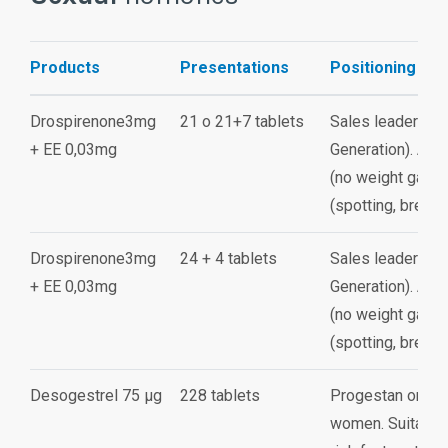
Products
Presentations
Positioning
Drospirenone3mg
21 o 21+7 tablets
Sales leader (Pr
+ EE 0,03mg
Generation). Anti
(no weight gains
(spotting, breast
Drospirenone3mg
24 + 4 tablets
Sales leader (Pr
+ EE 0,03mg
Generation). Anti
(no weight gains
(spotting, breast
Desogestrel 75 µg
228 tablets
Progestan only. 
women. Suitable 