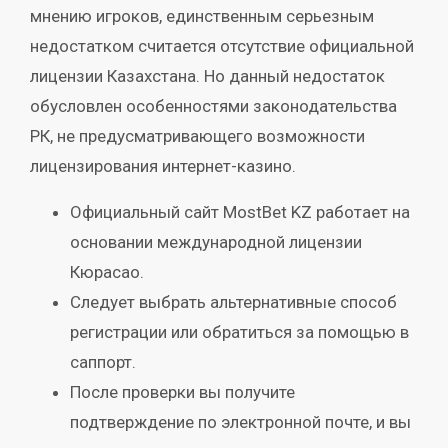
мнению игроков, единственным серьезным
недостатком считается отсутствие официальной
лицензии Казахстана. Но данный недостаток
обусловлен особенностями законодательства
РК, не предусматривающего возможности
лицензирования интернет-казино.
Официальный сайт MostBet KZ работает на
основании международной лицензии
Кюрасао.
Следует выбрать альтернативные способ
регистрации или обратиться за помощью в
саппорт.
После проверки вы получите
подтверждение по электронной почте, и вы