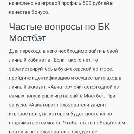
начислено на игровой профиль 500 рублей в
качестве бонуса.
Частые вопросы по БК
Мостбэт
Для перехода в него необходимо зайти в свой
личный кабинет в . Если такого нет, то
зарегистрируйтесь в букмекерской конторе,
пройдите идентификацию и осуществите вход в
личный аккаунт. «Авиатор» считается одной из
самых популярных игр на сайте Мостбет. При
запуске «Авиатора» пользователи увидят
игровое поле, на котором будет постепенно
подниматься самолет. Чтобы стать победителем
в этой игре, пользователю следует ее