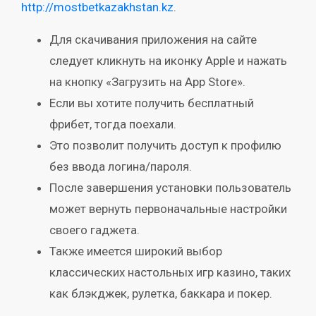
http://mostbetkazakhstan.kz
.
Для скачивания приложения на сайте
следует кликнуть на иконку Apple и нажать
на кнопку «Загрузить на App Store».
Если вы хотите получить бесплатный
фрибет, тогда поехали.
Это позволит получить доступ к профилю
без ввода логина/пароля.
После завершения установки пользователь
может вернуть первоначальные настройки
своего гаджета.
Также имеется широкий выбор
классических настольных игр казино, таких
как блэкджек, рулетка, баккара и покер.