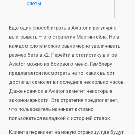
слоты
Еще один способ играть в Aviator и регулярно
выигрывать – это стратегия Мартингейла. Не в
каждом слоте можно равномерно увеличивать
размер бета в х2. Перейти в статистику в игре
Aviator можно из бокового меню. Гемблеру
предлагается посмотреть на то, каких высот
достигал самолет в последние несколько часов.
Даже новичок в Aviator заметит некоторые
закономерности. Эта стратегия предполагает,
что пользователь начинает активно
пользоваться вкладкой с историей ставок.
Клиента перекинет на новую страницу, где будут