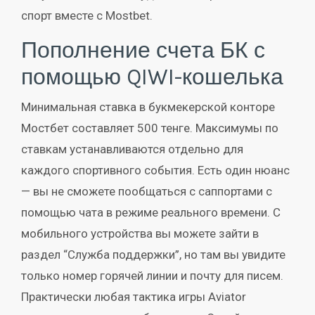
спорт вместе с Mostbet.
Пополнение счета БК с
помощью QIWI-кошелька
Минимальная ставка в букмекерской конторе
Мостбет составляет 500 тенге. Максимумы по
ставкам устанавливаются отдельно для
каждого спортивного события. Есть один нюанс
— вы не сможете пообщаться с саппортами с
помощью чата в режиме реального времени. С
мобильного устройства вы можете зайти в
раздел “Служба поддержки”, но там вы увидите
только номер горячей линии и почту для писем.
Практически любая тактика игры Aviator