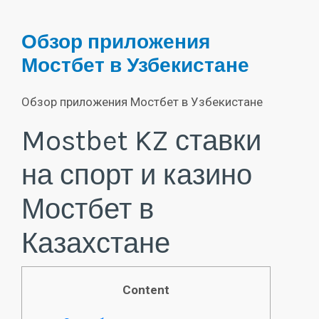
Обзор приложения
Мостбет в Узбекистане
Обзор приложения Мостбет в Узбекистане
Mostbet KZ ставки
на спорт и казино
Мостбет в
Казахстане
Content