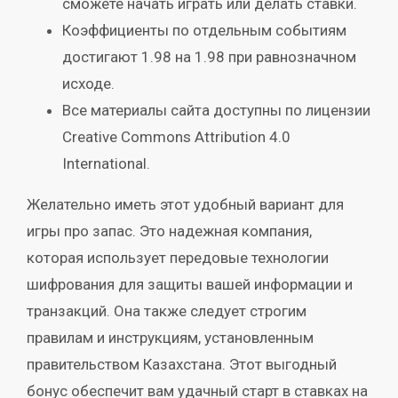
сможете начать играть или делать ставки.
Коэффициенты по отдельным событиям
достигают 1.98 на 1.98 при равнозначном
исходе.
Все материалы сайта доступны по лицензии
Creative Commons Attribution 4.0
International.
Желательно иметь этот удобный вариант для
игры про запас. Это надежная компания,
которая использует передовые технологии
шифрования для защиты вашей информации и
транзакций. Она также следует строгим
правилам и инструкциям, установленным
правительством Казахстана. Этот выгодный
бонус обеспечит вам удачный старт в ставках на