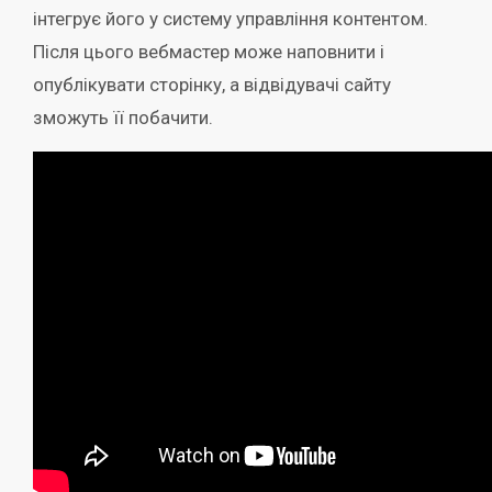
інтегрує його у систему управління контентом.
Після цього вебмастер може наповнити і
опублікувати сторінку, а відвідувачі сайту
зможуть її побачити.