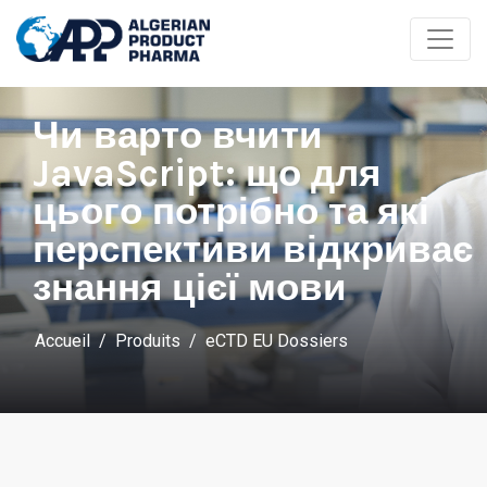
Чи варто вчити
JavaScript: що для
цього потрібно та які
перспективи відкриває
знання цієї мови
Accueil
Produits
eCTD EU Dossiers