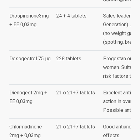
Drospirenone3mg
24 + 4 tablets
Sales leader (Pr
+ EE 0,03mg
Generation). Anti
(no weight gains
(spotting, breast
Desogestrel 75 µg
228 tablets
Progestan only. 
women. Suitable 
risk factors to 
Dienogest 2mg +
21 o 21+7 tablets
Excelent antiandr
EE 0,03mg
action in ovarie
Possible antiacne
Chlormadinone
21 o 21+7 tablets
Good antiandroge
2mg + 0,03mg
effects.