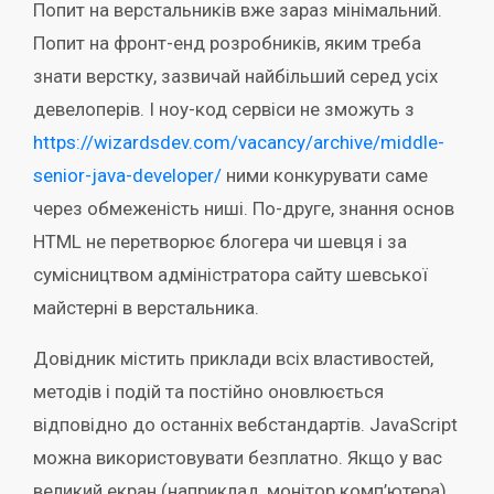
Попит на верстальників вже зараз мінімальний.
Попит на фронт-енд розробників, яким треба
знати верстку, зазвичай найбільший серед усіх
девелоперів. І ноу-код сервіси не зможуть з
https://wizardsdev.com/vacancy/archive/middle-
senior-java-developer/
ними конкурувати саме
через обмеженість ниші. По-друге, знання основ
HTML не перетворює блогера чи шевця і за
сумісництвом адміністратора сайту шевської
майстерні в верстальника.
Довідник містить приклади всіх властивостей,
методів і подій та постійно оновлюється
відповідно до останніх вебстандартів. JavaScript
можна використовувати безплатно. Якщо у вас
великий екран (наприклад, монітор комп’ютера),